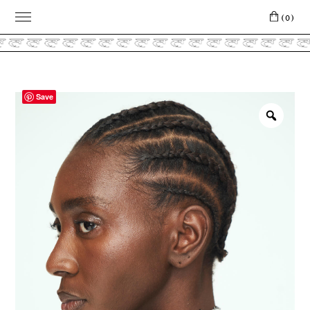
(0)
Save
Zoo