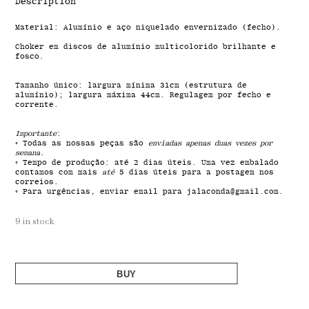
Description
Material: Alumínio e aço niquelado envernizado (fecho).
Choker em discos de alumínio multicolorido brilhante e
fosco.
Tamanho único: largura mínima 31cm (estrutura de
alumínio); largura máxima 44cm. Regulagem por fecho e
corrente.
Importante
:
◦ Todas as nossas peças são
enviadas apenas duas vezes por
semana
.
◦ Tempo de produção: até 2 dias úteis. Uma vez embalado
contamos com mais
até
5 dias úteis para a postagem nos
correios.
◦ Para urgências, enviar email para jalaconda@gmail.com.
9 in stock
BUY