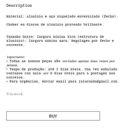
Description
Material: Alumínio e aço niquelado envernizado (fecho).
Choker em discos de alumínio prateado brilhante.
Tamanho único: largura mínima 31cm (estrutura de
alumínio); largura máxima 44cm. Regulagem por fecho e
corrente.
Importante
:
◦ Todas as nossas peças são
enviadas apenas duas vezes por
semana
.
◦ Tempo de produção: até 2 dias úteis. Uma vez embalado
contamos com mais
até
5 dias úteis para a postagem nos
correios.
◦ Para urgências, enviar email para jalaconda@gmail.com.
9 in stock
BUY