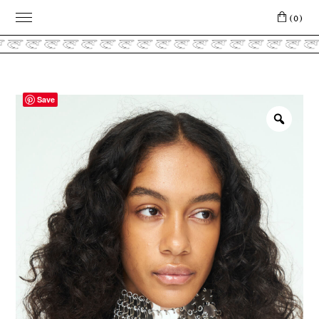
(0)
Save
Zoo