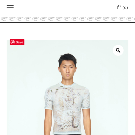
(0)
Save
Zoo