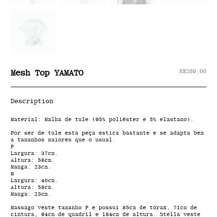
R$
289,00
Mesh Top YAMATO
Description
Material: Malha de tule (95% poliéster e 5% elastano).
Por ser de tule esta peça estica bastante e se adapta bem
a tamanhos maiores que o usual.
P
Largura: 37cm.
Altura: 58cm.
Manga: 23cm.
M
Largura: 40cm.
Altura: 58cm.
Manga: 23cm.
Massago veste tamanho P e possui 85cm de tórax, 71cm de
cintura, 94cm de quadril e 184cm de altura. Stella veste