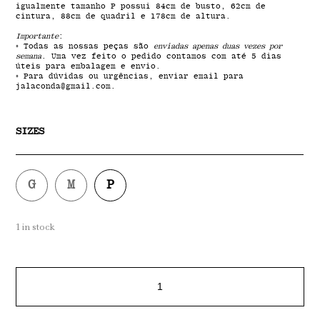
igualmente tamanho P possui 84cm de busto, 62cm de
cintura, 88cm de quadril e 178cm de altura.
Importante
:
◦ Todas as nossas peças são
enviadas apenas duas vezes por
semana
. Uma vez feito o pedido contamos com até 5 dias
úteis para embalagem e envio.
◦ Para dúvidas ou urgências, enviar email para
jalaconda@gmail.com.
SIZES
G
M
P
G
M
P
1 in stock
Mesh
Top
YAMATO
quantity