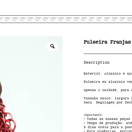
Pulseira Franjas
Zoom
Description
Material: Alumínio e aç
Pulseira em alumínio ve
Apenas 1 unidade, para 
Tamanho único: largura 
34cm. Regulagem por fec
Importante
:
◦ Todas as nossas peça
◦ Tempo de produção: at
5 dias úteis para a pos
◦ Para urgências, envia