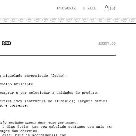
INSTAGRAM
E-MAIL
(0)
 RED
R$
357,00
o niquelado envernizado (fecho).
rmelho brilhante.
comprar o par selecionar 2 unidades do produto.
mínima 15cm (estrutura de alumínio); largura máxima
ho e corrente.
s são
enviadas apenas duas vezes por semana
.
é 2 dias úteis. Uma vez embalado contamos com mais
até
tagem nos correios.
r email para jalaconda@gmail.com.