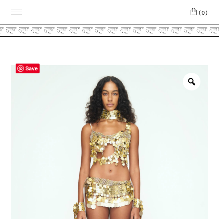
(0)
Save
Zoo