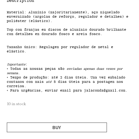
Description
Material: Alumínio (majoritariamente), aço niquelado
envernizado (argolas de reforço, regulador e detalhes) e
poliéster (elástico).
Top com franjas em discos de alumínio dourado brilhante
com detalhes em dourado fosco e areia fosco.
Tamanho único: Regulagem por regulador de metal e
elástico.
Importante
:
◦ Todas as nossas peças são
enviadas apenas duas vezes por
semana
.
◦ Tempo de produção: até 2 dias úteis. Uma vez embalado
contamos com mais
até
5 dias úteis para a postagem nos
correios.
◦ Para urgências, enviar email para jalaconda@gmail.com.
10 in stock
BUY